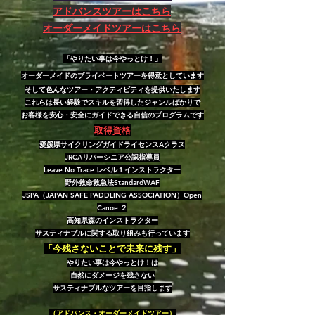
アドバンスツアーはこちら
オーダーメイドツアーはこちら
「やりたい事は今やっとけ！」
オーダーメイドのプライベートツアーを得意としています
そして色んなツアー・アクティビティを提供いたします
これらは長い経験でスキルを習得したジャンルばかりで
お客様を安心・安全にガイドできる自信のプログラムです
取得資格
愛媛県サイクリングガイドライセンスAクラス
JRCAリバーシニア公認指導員
Leave No Trace レベル１インストラクター
野外救命救急法StandardWAF
JSPA（JAPAN SAFE PADDLING ASSOCIATION）Open
Canoe ２
高知県森の
インストラクター
サスティナブルに関する取り組みも行っています
「今残さないことで未来に残す」
やりたい事は今やっとけ！は
自然にダメージを残さない
サスティナブルなツアーを目指します
（アドバンス・オーダーメイドツアー）