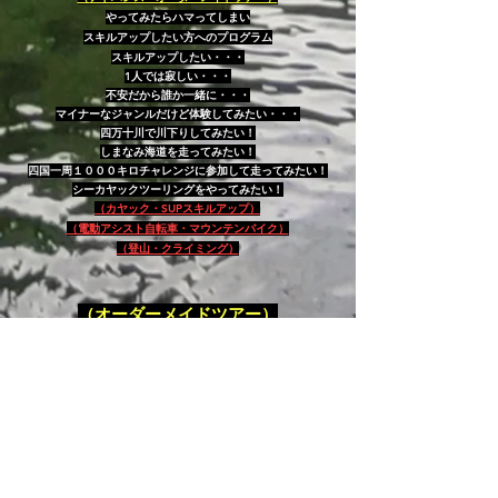
やってみたらハマってしまい
スキルアップしたい方へのプログラム
スキルアップしたい・・・
1人では寂しい・・・
不安だから誰か一緒に・・・
マイナーなジャンルだけど体験してみたい・・・
四万十川で川下りしてみたい！
しまなみ海道を走ってみたい！
四国一周１０００キロチャレンジに参加して走ってみたい！
シーカヤックツーリングをやってみたい！
（カヤック・SUPスキルアップ）
（電動アシスト自転車・マウンテンバイク）
（登山・クライミング）
（オーダーメイドツアー）
色んな方に合わせて
レベルやフィールドをご相談しながら
柔軟に対応いたします
（カヤック・SUP）
（電動アシスト自転車・MTB）
（トレッキング・クライミング）
Eバイクとダウンリバー
Eバイクとトレッキング