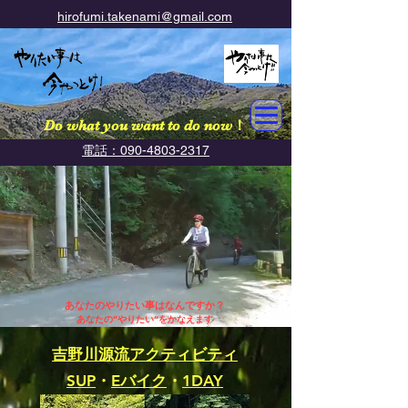
hirofumi.takenami@gmail.com
Do what you want to do now​！
電話：090-4803-2317
あなたのやりたい事はなんですか？
あなたの”やりたい”をかなえます​
吉野川源流アクティビティ
SUP
・
Eバイク
・
1DAY